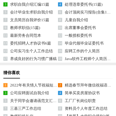
求职自我介绍汇编15篇
处理违章委托书(15篇)
3
4
会计毕业生求职自我介绍
会计顶岗实习报告(合集15篇)
5
6
文员简历自我评价15篇
儿童自我介绍
7
8
教师求职信(15篇)
出席董事会委托书
9
10
最新劳务合同范本
一般授权委托书
11
12
委托招聘人才协议书6篇
毕业代领毕业证委托书
13
14
公司实习生个人工作总结
应聘工作的个人简历
15
16
养成良好的行为习惯广播稿
Java软件工程师个人简历8篇
17
18
猜你喜欢
2022年有关情人节祝福短语集合50条
精选春节拜年微信祝福语28句
1
2
公司应聘面试自我介绍
简单买卖房屋协议书
3
4
关于同学会邀请函范文汇编七篇
工厂厂长岗位职责
5
6
三基三严工作总结
资料员个人年度工作总结
7
8