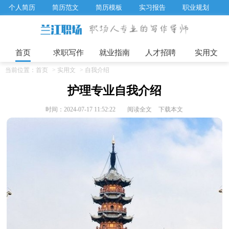
个人简历
简历范文
简历模板
实习报告
职业规划
求职面试题目
招聘选拔
绩效考核
企业文化
工作计划
工作总结
辞职报告
首页
求职写作
就业指南
人才招聘
实用文
当前位置：
首页
>
实用文
>
自我介绍
护理专业自我介绍
时间：2024-07-17 11:52:22
阅读全文
下载本文