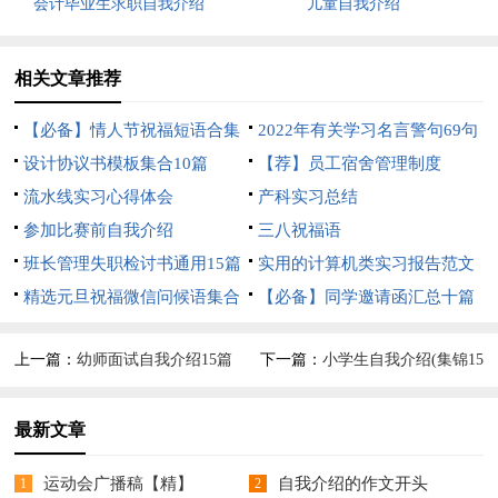
会计毕业生求职自我介绍
儿童自我介绍
相关文章推荐
【必备】情人节祝福短语合集
2022年有关学习名言警句69句
87条
设计协议书模板集合10篇
【荐】员工宿舍管理制度
流水线实习心得体会
产科实习总结
参加比赛前自我介绍
三八祝福语
班长管理失职检讨书通用15篇
实用的计算机类实习报告范文
精选元旦祝福微信问候语集合
汇总六篇
【必备】同学邀请函汇总十篇
49句
上一篇：
幼师面试自我介绍15篇
下一篇：
小学生自我介绍(集锦15
篇)
最新文章
运动会广播稿【精】
自我介绍的作文开头
1
2