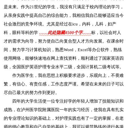
是未来。作为21世纪的学生，我没有只满足于校内理论的学习，
从亲身实践中提高自己的综合能力，我相信我自己能够适应当今
社会激烈的竞争环境。尤其是经过在icu，内科，儿科，妇产
科，眼科等科的学
……此处隐藏4500个字……
标，以社会对人
才的需求为向导，努力使自己向复合型人才方向发展。在课余时
间，努力学习计算机知识，熟悉Word，Excel等办公软件，熟练
使用网络，能够快速地在网上查找资料，顺利通过了国家英语四
级，全国医护英语护理专业水平二级，全国计算机二级考试等。
作为医学生，我在思想上积极要求进步，乐观向上，不畏难
繁，有信心、有责任感，工作态度严谨。希望在未来的日子可以
尽自己最大的努力作到更好。
四年的大学生活使一位专注好学的年轻人增加了技能知识和
成熟，在泸州医学院附属医院一年的实习经历，使我在具有扎实
的专业理论知识的基础上，对护理实践也有了一定的掌握，在老
师的细心教导和自己自学的基础上，我可以规范熟练的进行各项