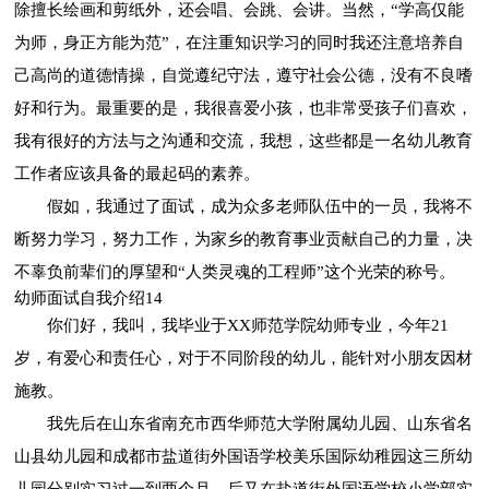
除擅长绘画和剪纸外，还会唱、会跳、会讲。当然，“学高仅能
为师，身正方能为范”，在注重知识学习的同时我还注意培养自
己高尚的道德情操，自觉遵纪守法，遵守社会公德，没有不良嗜
好和行为。最重要的是，我很喜爱小孩，也非常受孩子们喜欢，
我有很好的方法与之沟通和交流，我想，这些都是一名幼儿教育
工作者应该具备的最起码的素养。
假如，我通过了面试，成为众多老师队伍中的一员，我将不
断努力学习，努力工作，为家乡的教育事业贡献自己的力量，决
不辜负前辈们的厚望和“人类灵魂的工程师”这个光荣的称号。
幼师面试自我介绍14
你们好，我叫，我毕业于XX师范学院幼师专业，今年21
岁，有爱心和责任心，对于不同阶段的幼儿，能针对小朋友因材
施教。
我先后在山东省南充市西华师范大学附属幼儿园、山东省名
山县幼儿园和成都市盐道街外国语学校美乐国际幼稚园这三所幼
儿园分别实习过一到两个月，后又在盐道街外国语学校小学部实