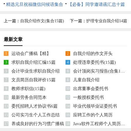
精选元旦祝福微信问候语集合
汇总六篇
【必备】同学邀请函汇总十篇
49句
上一篇：
自我介绍作文(集合15篇)
下一篇：
护理专业自我介绍14篇
最新文章
运动会广播稿【精】
自我介绍的作文开头
1
2
求职自我介绍汇编15篇
处理违章委托书(15篇)
3
4
会计毕业生求职自我介绍
会计顶岗实习报告(合集15篇)
5
6
文员简历自我评价15篇
儿童自我介绍
7
8
教师求职信(15篇)
出席董事会委托书
9
10
最新劳务合同范本
一般授权委托书
11
12
委托招聘人才协议书6篇
毕业代领毕业证委托书
13
14
公司实习生个人工作总结
应聘工作的个人简历
15
16
养成良好的行为习惯广播稿
Java软件工程师个人简历8篇
17
18