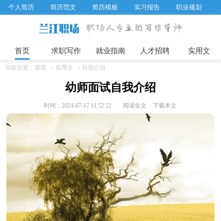
个人简历
简历范文
简历模板
实习报告
职业规划
求职面试题目
招聘选拔
绩效考核
企业文化
工作计划
工作总结
辞职报告
首页
求职写作
就业指南
人才招聘
实用文
当前位置：
首页
>
实用文
>
自我介绍
幼师面试自我介绍
时间：2024-07-17 11:52:22
阅读全文
下载本文