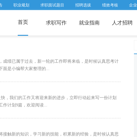
告
职业规划
求职面试题目
招聘选拔
绩效考核
企业
首页
求职写作
就业指南
人才招聘
，成绩已属于过去，新一轮的工作即将来临，是时候认真思考计
面是小编帮大家整理的...
之快，我们的工作又将迎来新的进步，立即行动起来写一份计划
计划9篇，欢迎阅读...
将接触新的知识，学习新的技能，积累新的经验，是时候认真思