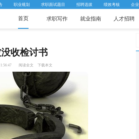
告
职业规划
求职面试题目
招聘选拔
绩效考核
企业
首页
求职写作
就业指南
人才招聘
被没收检讨书
1:56:47
阅读全文
下载本文