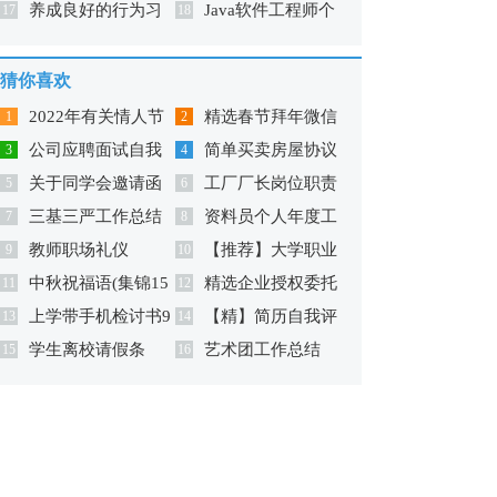
养成良好的行为习
Java软件工程师个
作总结
17
历
18
惯广播稿
人简历8篇
猜你喜欢
2022年有关情人节
精选春节拜年微信
1
2
公司应聘面试自我
简单买卖房屋协议
祝福短语集合50条
3
祝福语28句
4
关于同学会邀请函
工厂厂长岗位职责
介绍
5
书
6
三基三严工作总结
资料员个人年度工
范文汇编七篇
7
8
教师职场礼仪
【推荐】大学职业
9
作总结
10
中秋祝福语(集锦15
精选企业授权委托
11
规划3篇
12
上学带手机检讨书9
【精】简历自我评
篇)
13
书模板集合5篇
14
学生离校请假条
艺术团工作总结
篇
15
价
16