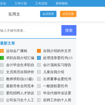
文化
工作计划
工作总结
辞职报告
实用文
会员登录
会员注册
最新文章
运动会广播稿
自我介绍的作文开
1
2
求职自我介绍汇编
处理违章委托书(15
【精】
3
头
4
会计毕业生求职自
会计顶岗实习报告
15篇
5
篇)
6
文员简历自我评价
儿童自我介绍
我介绍
7
(合集15篇)
8
教师求职信(15篇)
出席董事会委托书
15篇
9
10
最新劳务合同范本
一般授权委托书
11
12
委托招聘人才协议
毕业代领毕业证委
13
14
公司实习生个人工
应聘工作的个人简
书6篇
15
托书
16